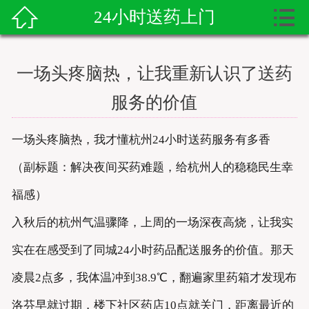


24小时送药上门

首页
送药上门
一场头疼脑热，让我重新认识了送药
送药资讯
服务的价值
寻医问药
一场头疼脑热，我才懂杭州24小时送药服务有多香
护工服务
（副标题：解决夜间买药难题，给杭州人的稳稳民生幸
福感）
送药服务
入秋后的杭州气温骤降，上周的一场深夜高烧，让我实
实在在感受到了同城24小时药品配送服务的价值。那天
凌晨2点多，我体温冲到38.9℃，翻遍家里药箱才发现布
洛芬早就过期，楼下社区药店10点就关门，距离最近的