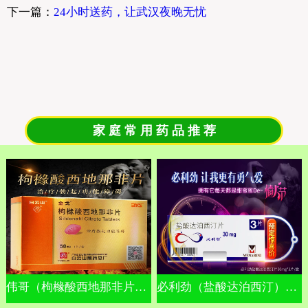
下一篇：
24小时送药，让武汉夜晚无忧
家 庭 常 用 药 品 推 荐
伟哥（枸橼酸西地那非片）金戈
必利劲（盐酸达泊西汀）早泄