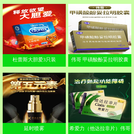
杜蕾斯大胆爱3只装
伟哥 甲磺酸酚妥拉明胶囊
延时喷雾
希爱力（他达拉非片）伟哥