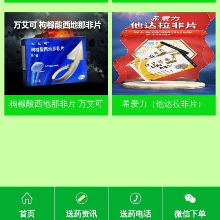
枸橼酸西地那非片 万艾可
希爱力（他达拉非片）
首页
送药资讯
送药电话
微信下单