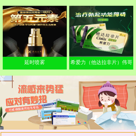
延时喷雾
希爱力（他达拉非片）伟哥