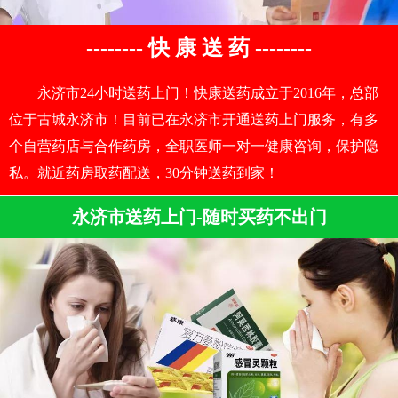
-------- 快 康 送 药 --------
永济市24小时送药上门！快康送药成立于2016年，总部
位于古城永济市！目前已在永济市开通送药上门服务，有多
个自营药店与合作药房，全职医师一对一健康咨询，保护隐
私。就近药房取药配送，30分钟送药到家！
永济市送药上门-随时买药不出门