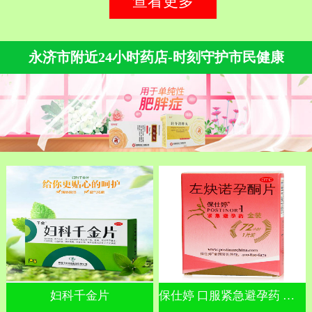
查看更多
永济市附近24小时药店-时刻守护市民健康
妇科千金片
保仕婷 口服紧急避孕药 左炔诺孕酮片