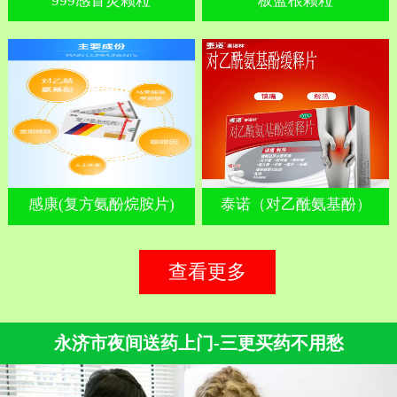
999感冒灵颗粒
板蓝根颗粒
感康(复方氨酚烷胺片)
泰诺（对乙酰氨基酚）
查看更多
永济市夜间送药上门-三更买药不用愁