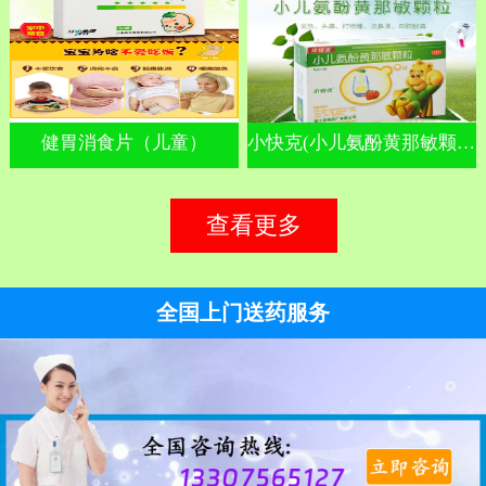
健胃消食片（儿童）
小快克(小儿氨酚黄那敏颗粒)
查看更多
全国上门送药服务