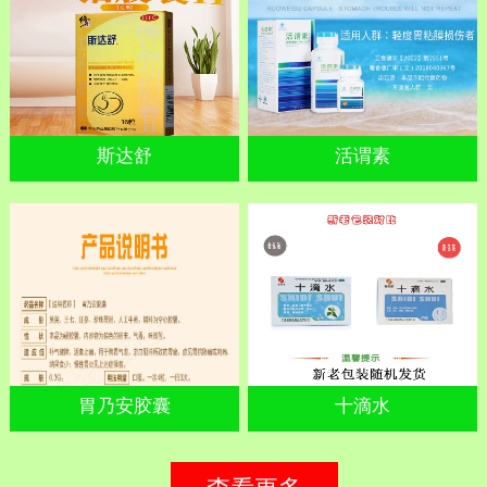
斯达舒
活谓素
胃乃安胶囊
十滴水