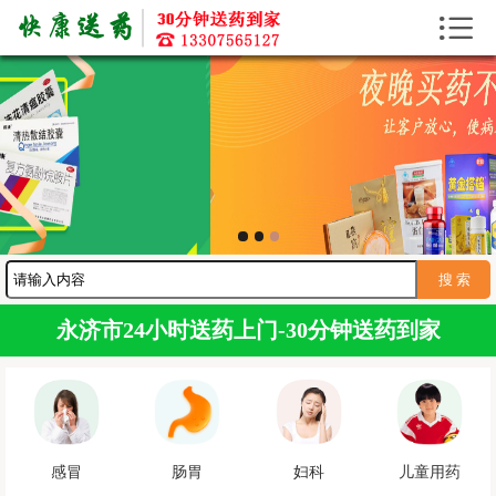


首页
送药上门
送药资讯
寻医问药
护工服务
送药服务
永济市24小时送药上门-30分钟送药到家
感冒
肠胃
妇科
儿童用药