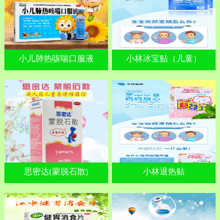
小儿肺热咳喘口服液
小林冰宝贴（儿童）
思密达(蒙脱石散)
小林退热贴