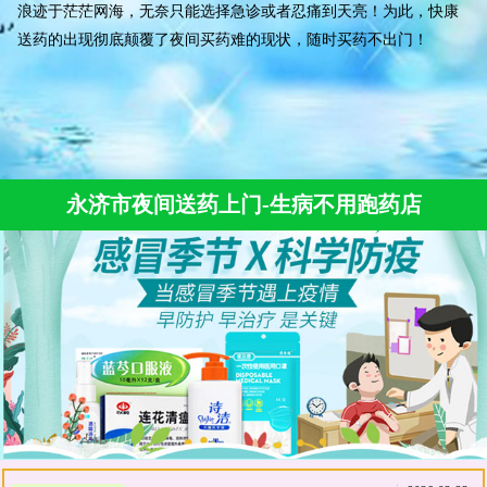
浪迹于茫茫网海，无奈只能选择急诊或者忍痛到天亮！为此，快康
送药的出现彻底颠覆了夜间买药难的现状，随时买药不出门！
永济市夜间送药上门-生病不用跑药店