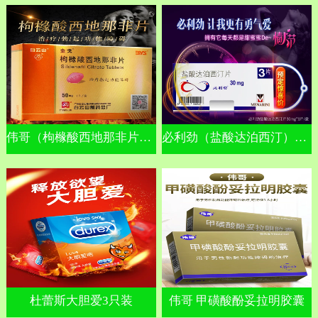
伟哥（枸橼酸西地那非片）金戈
必利劲（盐酸达泊西汀）早泄
杜蕾斯大胆爱3只装
伟哥 甲磺酸酚妥拉明胶囊