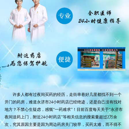
许多人都有过夜间买药的经历，走街串巷好几里都找不到一个
开门的药房，难道永济市24小时药店已经绝迹，还是自己没有找对
地方？不禁心生疑虑，感慨“一药难求”！目前百度每天关于“永济市
夜间送药上门，附近24小时药店”等相关信息的搜索量超过2万余
次，究其原因主要是因为周边药房关门较早，买药太难，而不得不