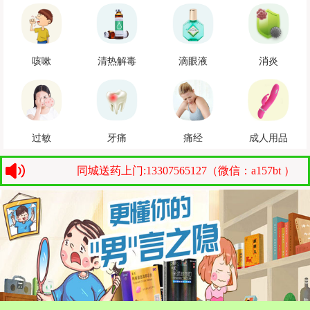
咳嗽
清热解毒
滴眼液
消炎
过敏
牙痛
痛经
成人用品
同城送药上门:13307565127（微信：a157bt ）