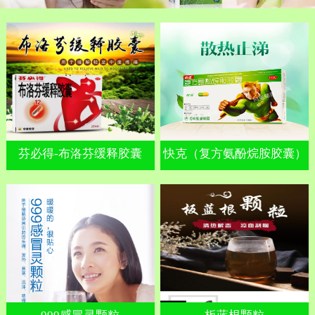
芬必得-布洛芬缓释胶囊
快克（复方氨酚烷胺胶囊）