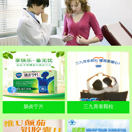
肠炎宁片
三九胃泰颗粒