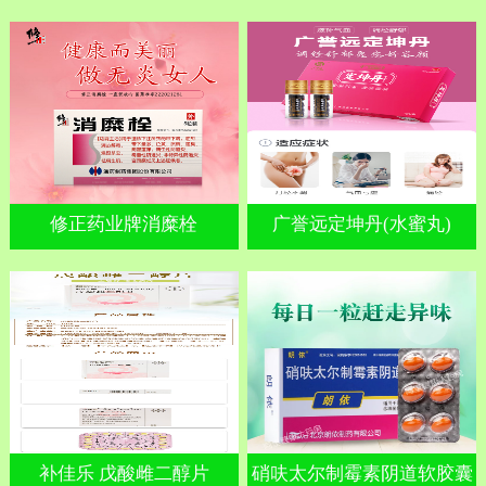
修正药业牌消糜栓
广誉远定坤丹(水蜜丸)
补佳乐 戊酸雌二醇片
硝呋太尔制霉素阴道软胶囊