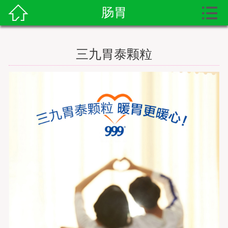


肠胃

首页
送药上门
三九胃泰颗粒
送药资讯
寻医问药
护工服务
送药服务