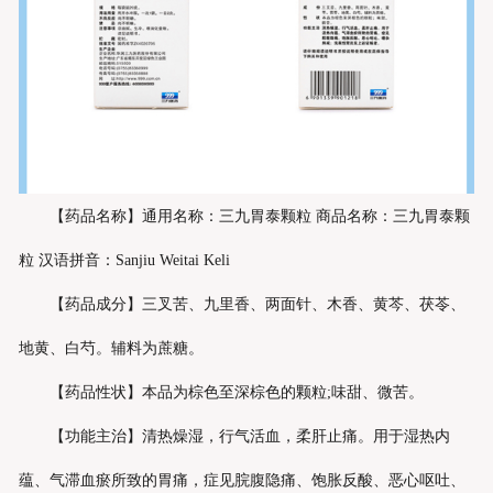
【药品名称】通用名称：三九胃泰颗粒 商品名称：三九胃泰颗
粒 汉语拼音：Sanjiu Weitai Keli
【药品成分】三叉苦、九里香、两面针、木香、黄芩、茯苓、
地黄、白芍。辅料为蔗糖。
【药品性状】本品为棕色至深棕色的颗粒;味甜、微苦。
【功能主治】清热燥湿，行气活血，柔肝止痛。用于湿热内
蕴、气滞血瘀所致的胃痛，症见脘腹隐痛、饱胀反酸、恶心呕吐、