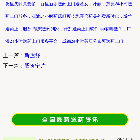
夜里买药真爱多
，
百里新乡送药上门遇渣女，汗颜
，
东莞24小时送
药上门服务
，
江油24小时药店颠覆传统开启药品外卖新时代
，
绵竹
送药上门服务-帮您送药到家
，
什邡送药上门软件app有哪些？
，
广
汉24小时送药上门服务平台
，
成都24小时药店分布可送药上门
上一篇：
斯达舒
下一篇：
肠炎宁片
全 国 最 新 送 药 资 讯
2026-04-09