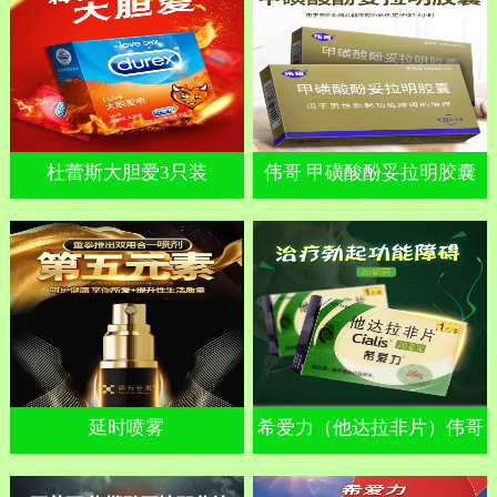
杜蕾斯大胆爱3只装
伟哥 甲磺酸酚妥拉明胶囊
延时喷雾
希爱力（他达拉非片）伟哥