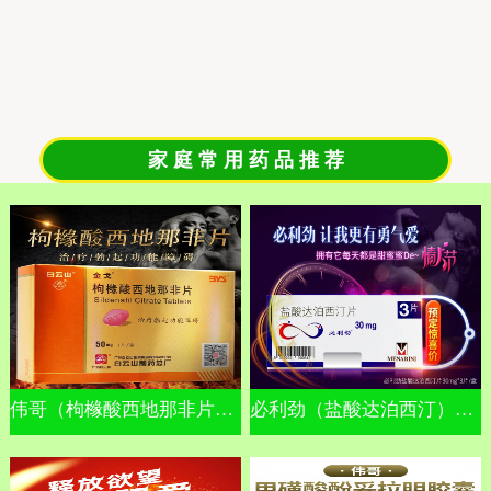
家 庭 常 用 药 品 推 荐
伟哥（枸橼酸西地那非片）金戈
必利劲（盐酸达泊西汀）早泄