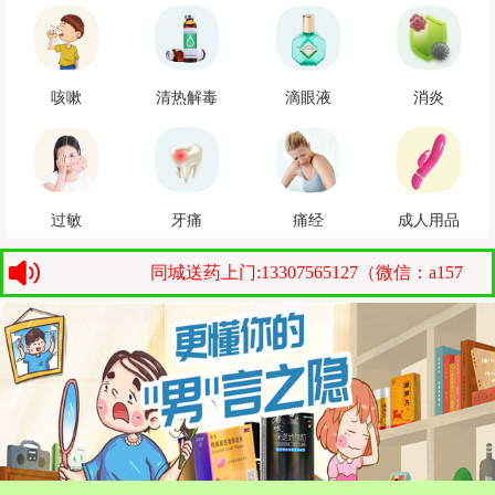
咳嗽
清热解毒
滴眼液
消炎
过敏
牙痛
痛经
成人用品
同城送药上门:13307565127（微信：a157bt ）