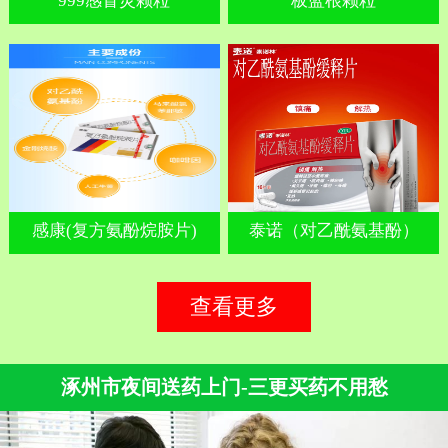
999感冒灵颗粒
板蓝根颗粒
感康(复方氨酚烷胺片)
泰诺（对乙酰氨基酚）
查看更多
涿州市夜间送药上门-三更买药不用愁