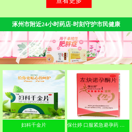
查看更多
涿州市附近24小时药店-时刻守护市民健康
妇科千金片
保仕婷 口服紧急避孕药 左炔诺孕酮片