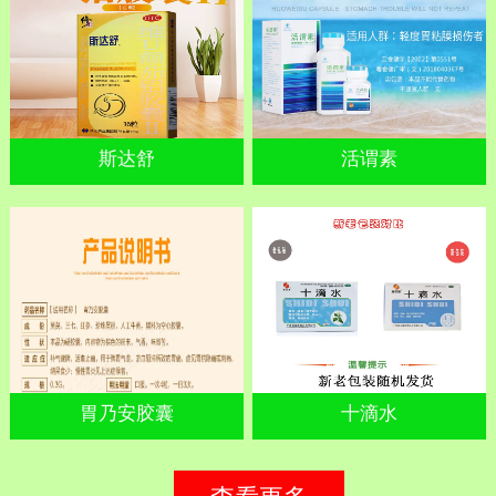
斯达舒
活谓素
胃乃安胶囊
十滴水