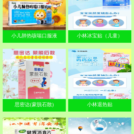
小儿肺热咳喘口服液
小林冰宝贴（儿童）
思密达(蒙脱石散)
小林退热贴