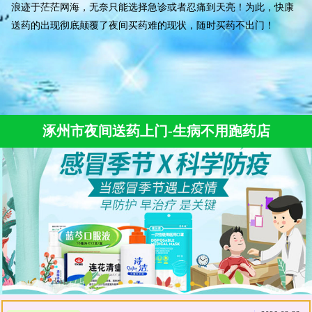
浪迹于茫茫网海，无奈只能选择急诊或者忍痛到天亮！为此，快康
送药的出现彻底颠覆了夜间买药难的现状，随时买药不出门！
涿州市夜间送药上门-生病不用跑药店