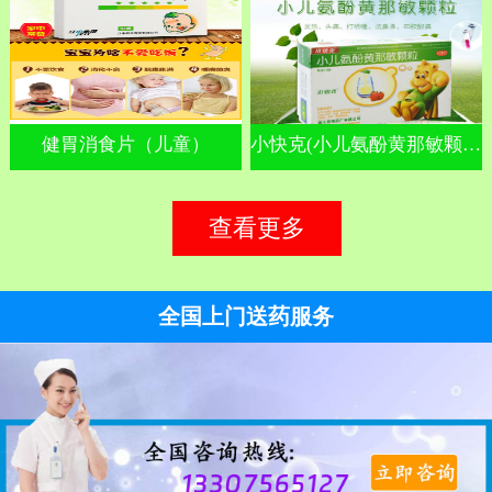
健胃消食片（儿童）
小快克(小儿氨酚黄那敏颗粒)
查看更多
全国上门送药服务