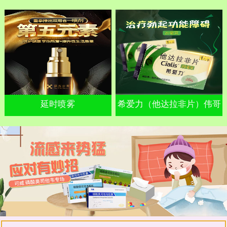
延时喷雾
希爱力（他达拉非片）伟哥