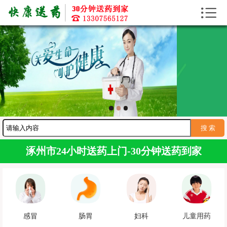


首页
送药上门
送药资讯
寻医问药
护工服务
送药服务
涿州市24小时送药上门-30分钟送药到家
感冒
肠胃
妇科
儿童用药