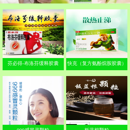
芬必得-布洛芬缓释胶囊
快克（复方氨酚烷胺胶囊）