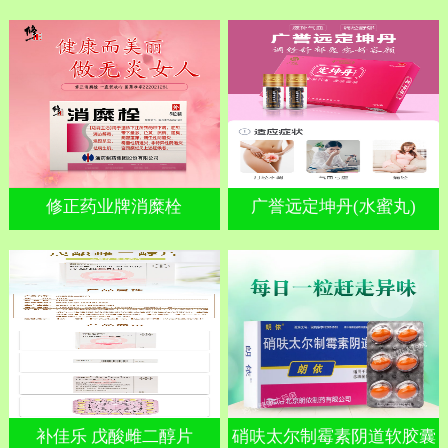
修正药业牌消糜栓
广誉远定坤丹(水蜜丸)
补佳乐 戊酸雌二醇片
硝呋太尔制霉素阴道软胶囊