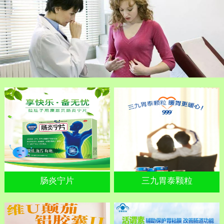
肠炎宁片
三九胃泰颗粒