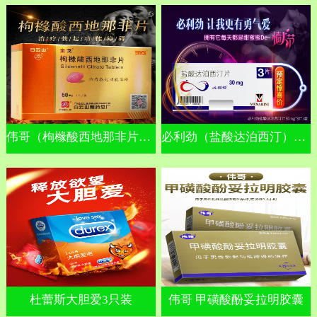
伟哥（枸橼酸西地那非片）金戈
必利劲（盐酸达泊西汀）早泄
杜蕾斯大胆爱3只装
伟哥 甲磺酸酚妥拉明胶囊