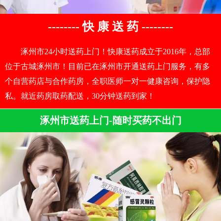
-------- 快 康 送 药 --------
涿州市24小时送药上门！快康送药成立于2016年，总部
位于古城涿州市！目前已在涿州市开通送药上门服务，有多
个自营药店与合作药房，全职医师一对一健康咨询，保护隐
私。就近药房取药配送，30分钟送药到家！
涿州市送药上门-随时买药不出门