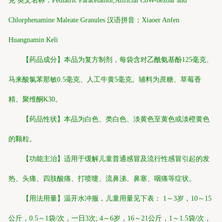
克 英文名称：Pediatric Paracetamol,Atificial CoW-bezoar and
Chlorphenamine Maleate Granules 汉语拼音：Xiaoer Anfen
Huangnamin Keli
【药品成分】本品为复方制剂，每袋含对乙酰氨基酚125毫克、
马来酸氯苯那敏0.5毫克、人工牛黄5毫克。辅料为蔗糖、草莓香
精、聚维酮K30。
【药品性状】本品为白色、类白色、淡黄色至黄色或淡橙黄色
的颗粒。
【功能主治】适用于缓解儿童普通感冒及流行性感冒引起的发
热、头痛、四肢酸痛、打喷嚏、流鼻涕、鼻塞、咽痛等症状。
【用法用量】温开水冲服，儿童用量见下表： 1～3岁，10～15
公斤，0.5～1袋/次，一日3次; 4～6岁，16～21公斤，1～1.5袋/次，