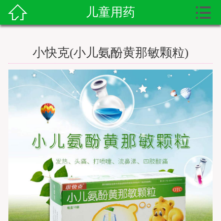


儿童用药

首页
送药上门
小快克(小儿氨酚黄那敏颗粒)
送药资讯
寻医问药
护工服务
送药服务