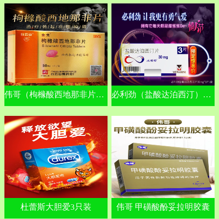
伟哥（枸橼酸西地那非片）金戈
必利劲（盐酸达泊西汀）早泄
杜蕾斯大胆爱3只装
伟哥 甲磺酸酚妥拉明胶囊