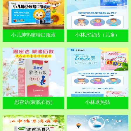
小儿肺热咳喘口服液
小林冰宝贴（儿童）
思密达(蒙脱石散)
小林退热贴