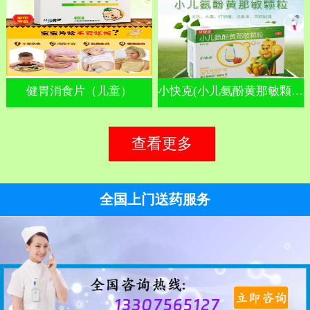
健胃消食片（儿童）
小快克(小儿氨酚黄那敏颗粒)
查看更多
全国上门送药服务