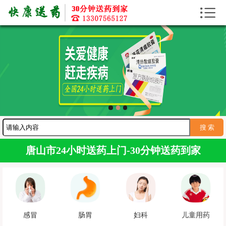


首页
送药上门
送药资讯
寻医问药
护工服务
送药服务
唐山市24小时送药上门-30分钟送药到家
感冒
肠胃
妇科
儿童用药