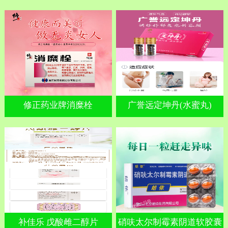
修正药业牌消糜栓
广誉远定坤丹(水蜜丸)
补佳乐 戊酸雌二醇片
硝呋太尔制霉素阴道软胶囊