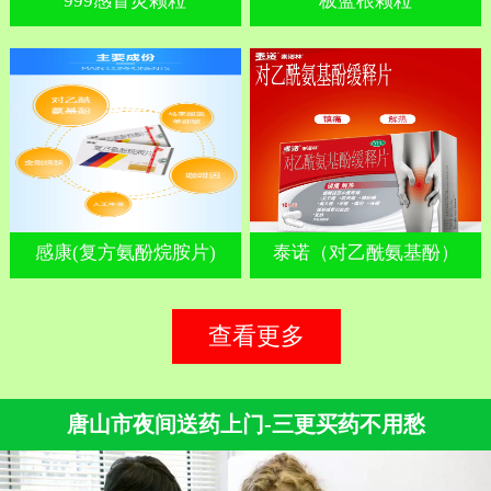
999感冒灵颗粒
板蓝根颗粒
感康(复方氨酚烷胺片)
泰诺（对乙酰氨基酚）
查看更多
唐山市夜间送药上门-三更买药不用愁