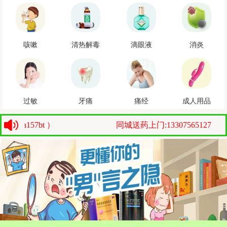
咳嗽
清热解毒
滴眼液
消炎
过敏
牙痛
痛经
成人用品
157bt ）
同城送药上门:13307565127（微信：a1