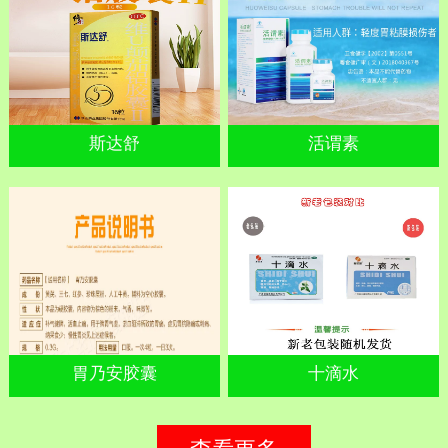
斯达舒
活谓素
胃乃安胶囊
十滴水