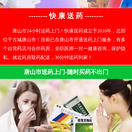
-------- 快 康 送 药 --------
唐山市24小时送药上门！快康送药成立于2016年，总部
位于古城唐山市！目前已在唐山市开通送药上门服务，有多
个自营药店与合作药房，全职医师一对一健康咨询，保护隐
私。就近药房取药配送，30分钟送药到家！
唐山市送药上门-随时买药不出门