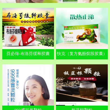
芬必得-布洛芬缓释胶囊
快克（复方氨酚烷胺胶囊）