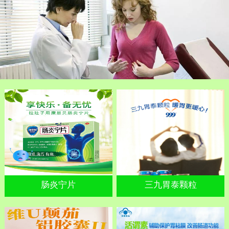
肠炎宁片
三九胃泰颗粒