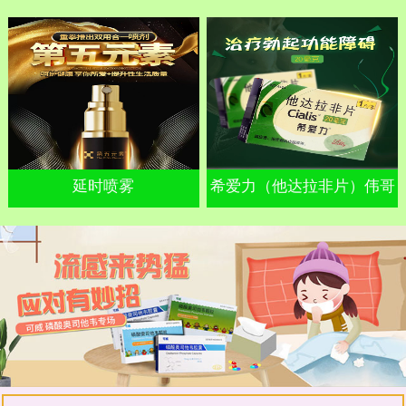
延时喷雾
希爱力（他达拉非片）伟哥