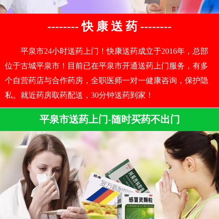
-------- 快 康 送 药 --------
平泉市24小时送药上门！快康送药成立于2016年，总部
位于古城平泉市！目前已在平泉市开通送药上门服务，有多
个自营药店与合作药房，全职医师一对一健康咨询，保护隐
私。就近药房取药配送，30分钟送药到家！
平泉市送药上门-随时买药不出门