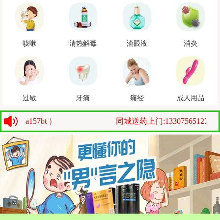
咳嗽
清热解毒
滴眼液
消炎
过敏
牙痛
痛经
成人用品
a157bt ）
同城送药上门:13307565127（微信：a