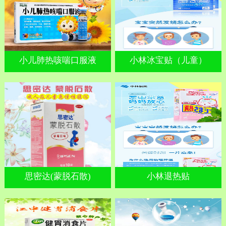
小儿肺热咳喘口服液
小林冰宝贴（儿童）
思密达(蒙脱石散)
小林退热贴