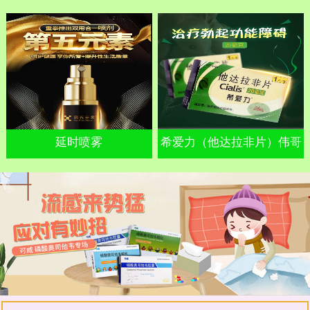
延时喷雾
希爱力（他达拉非片）伟哥