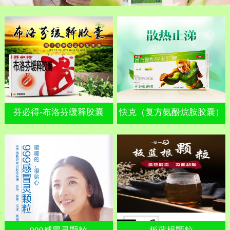
芬必得-布洛芬缓释胶囊
快克（复方氨酚烷胺胶囊）