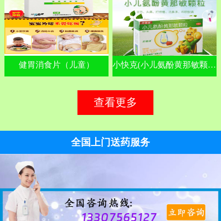
健胃消食片（儿童）
小快克(小儿氨酚黄那敏颗粒)
查看更多
全国上门送药服务