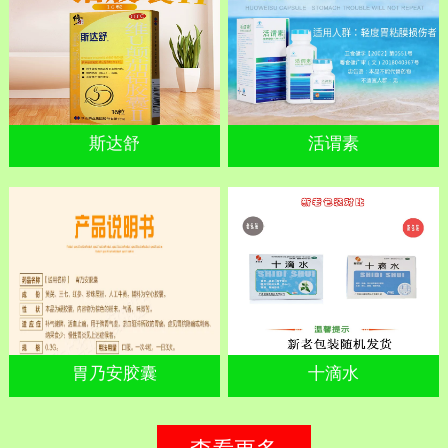
斯达舒
活谓素
胃乃安胶囊
十滴水