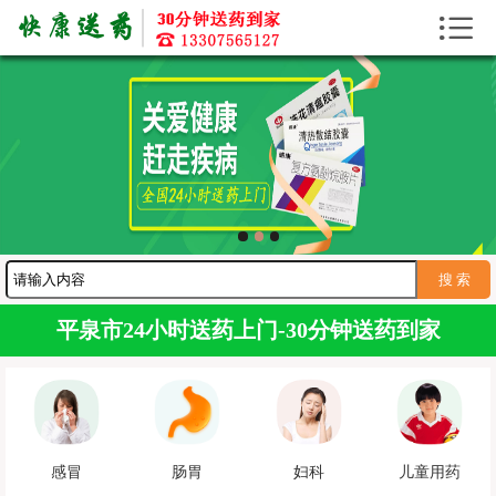


首页
送药上门
送药资讯
寻医问药
护工服务
送药服务
平泉市24小时送药上门-30分钟送药到家
感冒
肠胃
妇科
儿童用药