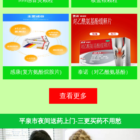
999感冒灵颗粒
板蓝根颗粒
感康(复方氨酚烷胺片)
泰诺（对乙酰氨基酚）
查看更多
平泉市夜间送药上门-三更买药不用愁