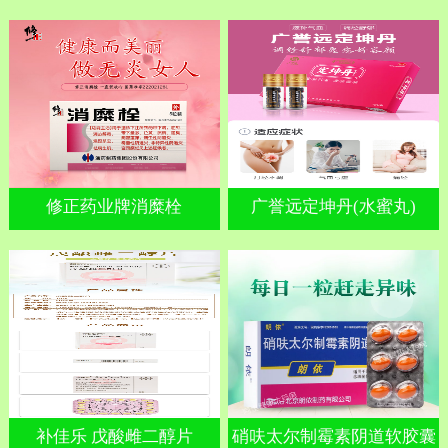
修正药业牌消糜栓
广誉远定坤丹(水蜜丸)
补佳乐 戊酸雌二醇片
硝呋太尔制霉素阴道软胶囊