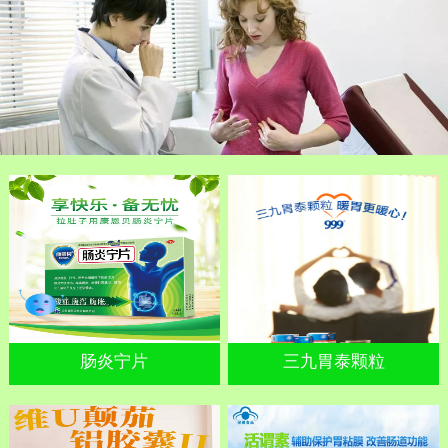
肠炎宁片
三九胃泰颗粒