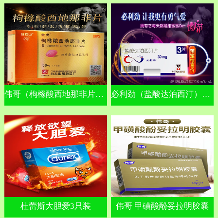
伟哥（枸橼酸西地那非片）金戈
必利劲（盐酸达泊西汀）早泄
杜蕾斯大胆爱3只装
伟哥 甲磺酸酚妥拉明胶囊