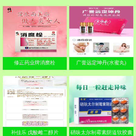
修正药业牌消糜栓
广誉远定坤丹(水蜜丸)
补佳乐 戊酸雌二醇片
硝呋太尔制霉素阴道软胶囊