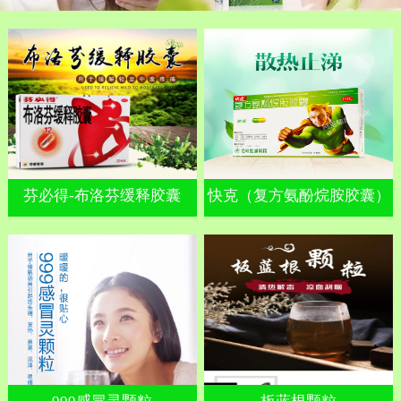
芬必得-布洛芬缓释胶囊
快克（复方氨酚烷胺胶囊）