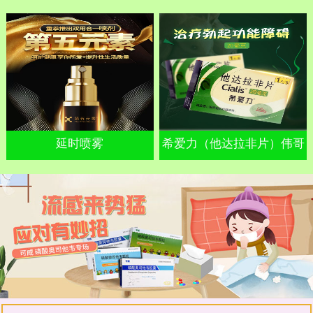
延时喷雾
希爱力（他达拉非片）伟哥