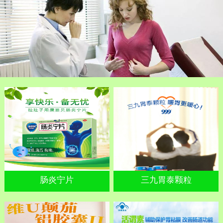
肠炎宁片
三九胃泰颗粒