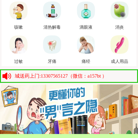
咳嗽
清热解毒
滴眼液
消炎
过敏
牙痛
痛经
成人用品
城送药上门:13307565127（微信：a157bt ）
同城