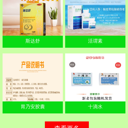
斯达舒
活谓素
胃乃安胶囊
十滴水