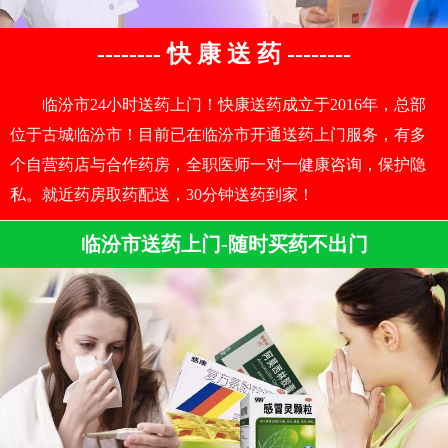
-------- 快 康 送 药 --------
临汾市24小时送药上门！快康送药成立于2016年，总部
位于古城临汾市！目前已在临汾市开通送药上门服务，有多
个自营药店与合作药房，全职医师一对一健康咨询，保护隐
私。就近药房取药配送，30分钟送药到家！
临汾市送药上门-随时买药不出门