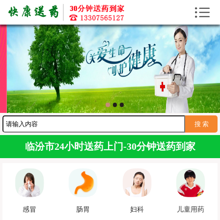


首页
送药上门
送药资讯
寻医问药
护工服务
送药服务
临汾市24小时送药上门-30分钟送药到家
感冒
肠胃
妇科
儿童用药