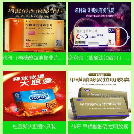
伟哥（枸橼酸西地那非片）金戈
必利劲（盐酸达泊西汀）早泄
杜蕾斯大胆爱3只装
伟哥 甲磺酸酚妥拉明胶囊