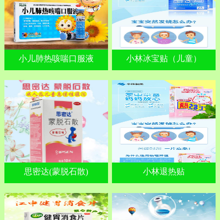
小儿肺热咳喘口服液
小林冰宝贴（儿童）
思密达(蒙脱石散)
小林退热贴