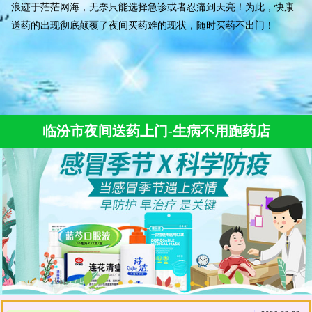
浪迹于茫茫网海，无奈只能选择急诊或者忍痛到天亮！为此，快康
送药的出现彻底颠覆了夜间买药难的现状，随时买药不出门！
临汾市夜间送药上门-生病不用跑药店