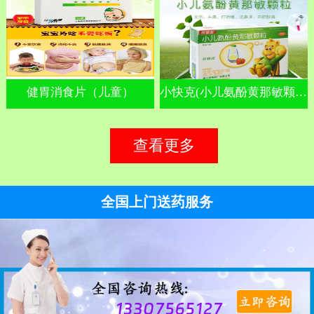
健胃消食片（儿童）
小快克(小儿氨酚黄那敏颗粒)
查看更多
全国上门送药服务