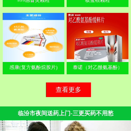
999感冒灵颗粒
板蓝根颗粒
感康(复方氨酚烷胺片)
泰诺（对乙酰氨基酚）
查看更多
临汾市夜间送药上门-三更买药不用愁