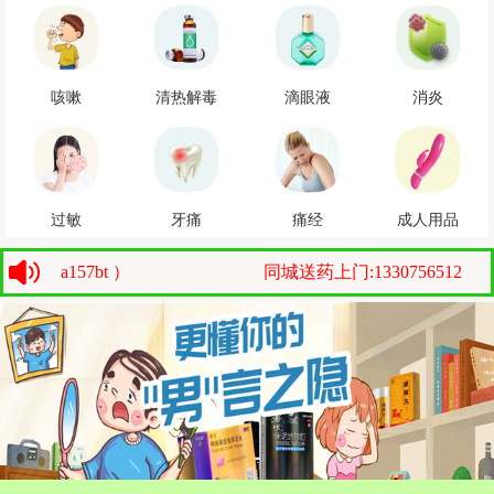
咳嗽
清热解毒
滴眼液
消炎
过敏
牙痛
痛经
成人用品
157bt ）
同城送药上门:13307565127（微信：a1