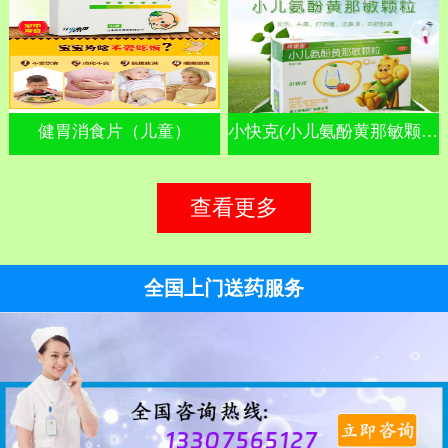
健胃消食片（儿童）
小快克(小儿氨酚黄那敏颗粒)
查看更多
全国上门送药服务