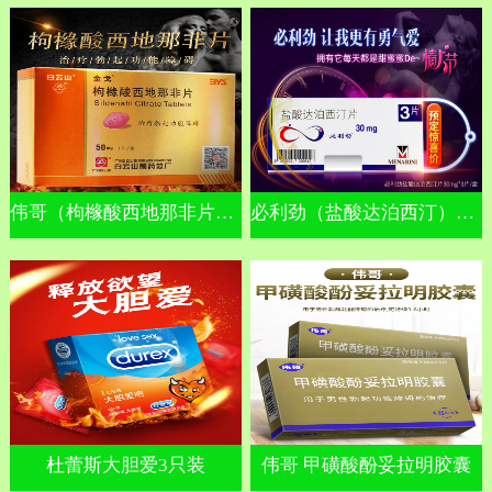
伟哥（枸橼酸西地那非片）金戈
必利劲（盐酸达泊西汀）早泄
杜蕾斯大胆爱3只装
伟哥 甲磺酸酚妥拉明胶囊