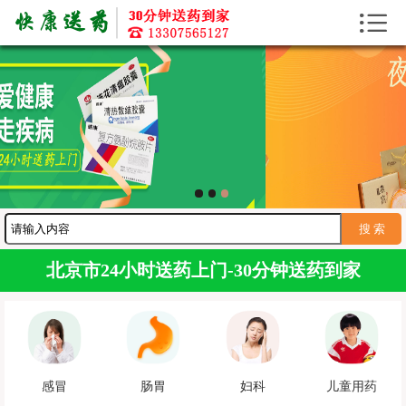


首页
送药上门
送药资讯
寻医问药
护工服务
送药服务
北京市24小时送药上门-30分钟送药到家
感冒
肠胃
妇科
儿童用药