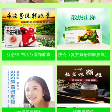
芬必得-布洛芬缓释胶囊
快克（复方氨酚烷胺胶囊）