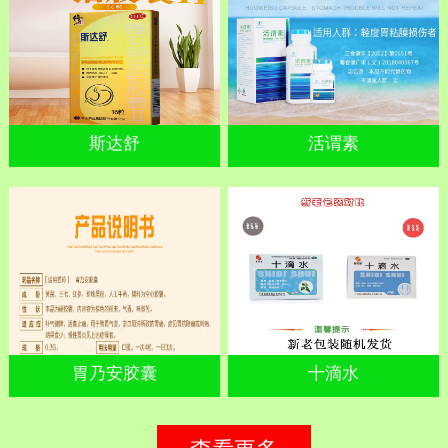
斯达舒
活谓素
胃乃安胶囊
十滴水