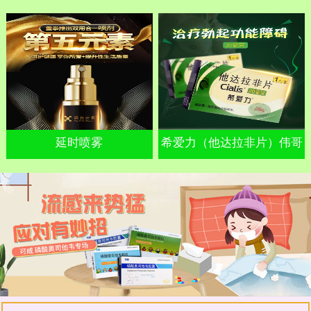
延时喷雾
希爱力（他达拉非片）伟哥