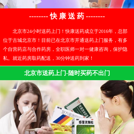
-------- 快 康 送 药 --------
北京市24小时送药上门！快康送药成立于2016年，总部
位于古城北京市！目前已在北京市开通送药上门服务，有多
个自营药店与合作药房，全职医师一对一健康咨询，保护隐
私。就近药房取药配送，30分钟送药到家！
北京市送药上门-随时买药不出门