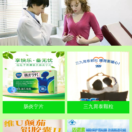
肠炎宁片
三九胃泰颗粒