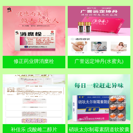
修正药业牌消糜栓
广誉远定坤丹(水蜜丸)
补佳乐 戊酸雌二醇片
硝呋太尔制霉素阴道软胶囊