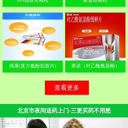
999感冒灵颗粒
板蓝根颗粒
感康(复方氨酚烷胺片)
泰诺（对乙酰氨基酚）
查看更多
北京市夜间送药上门-三更买药不用愁