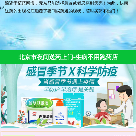
浪迹于茫茫网海，无奈只能选择急诊或者忍痛到天亮！为此，快康
送药的出现彻底颠覆了夜间买药难的现状，随时买药不出门！
北京市夜间送药上门-生病不用跑药店