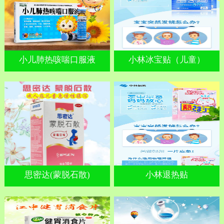
小儿肺热咳喘口服液
小林冰宝贴（儿童）
思密达(蒙脱石散)
小林退热贴