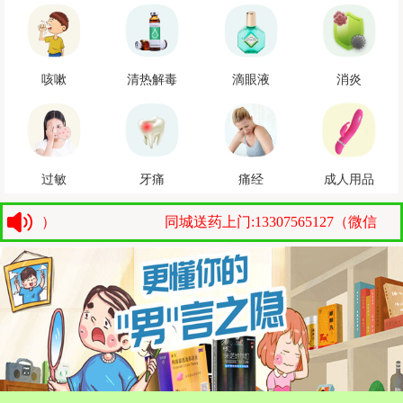
咳嗽
清热解毒
滴眼液
消炎
过敏
牙痛
痛经
成人用品
 ）
同城送药上门:13307565127（微信：a157bt 