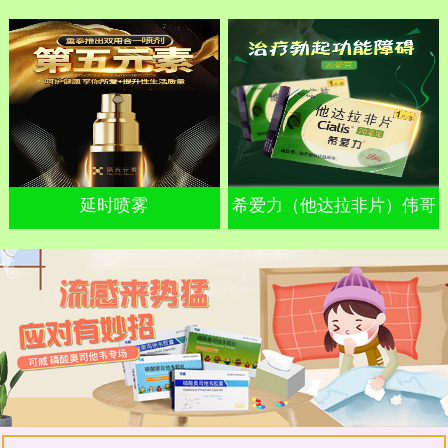
延时喷雾
希爱力（他达拉非片）伟哥