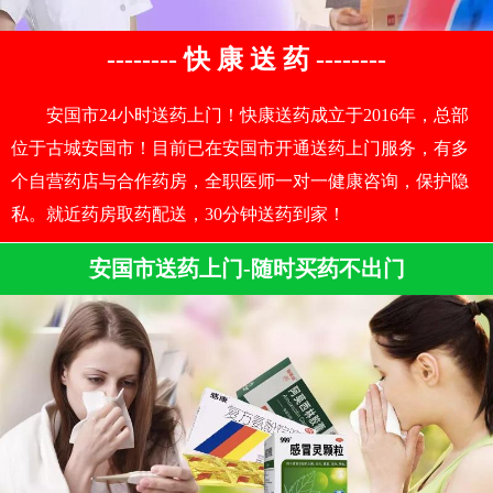
-------- 快 康 送 药 --------
安国市24小时送药上门！快康送药成立于2016年，总部
位于古城安国市！目前已在安国市开通送药上门服务，有多
个自营药店与合作药房，全职医师一对一健康咨询，保护隐
私。就近药房取药配送，30分钟送药到家！
安国市送药上门-随时买药不出门