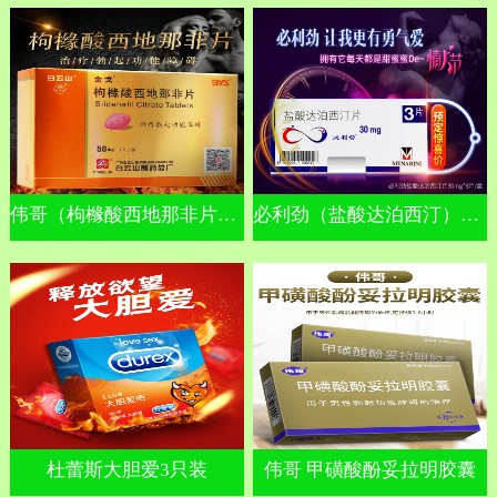
伟哥（枸橼酸西地那非片）金戈
必利劲（盐酸达泊西汀）早泄
杜蕾斯大胆爱3只装
伟哥 甲磺酸酚妥拉明胶囊