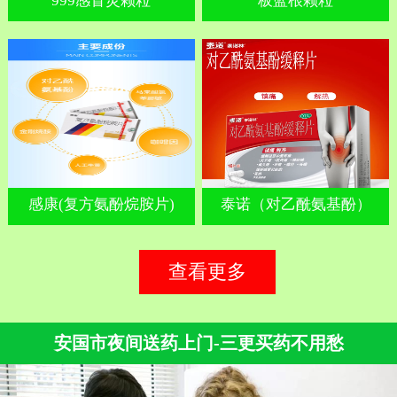
999感冒灵颗粒
板蓝根颗粒
感康(复方氨酚烷胺片)
泰诺（对乙酰氨基酚）
查看更多
安国市夜间送药上门-三更买药不用愁