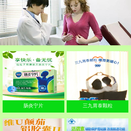
肠炎宁片
三九胃泰颗粒