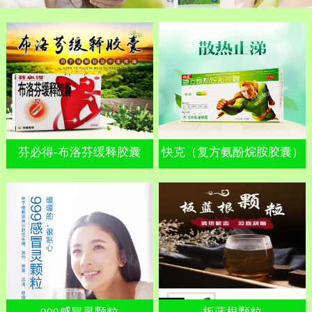
芬必得-布洛芬缓释胶囊
快克（复方氨酚烷胺胶囊）