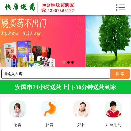


首页
送药上门
送药资讯
寻医问药
护工服务
送药服务
安国市24小时送药上门-30分钟送药到家
感冒
肠胃
妇科
儿童用药