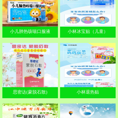
小儿肺热咳喘口服液
小林冰宝贴（儿童）
思密达(蒙脱石散)
小林退热贴