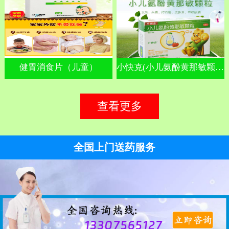
健胃消食片（儿童）
小快克(小儿氨酚黄那敏颗粒)
查看更多
全国上门送药服务