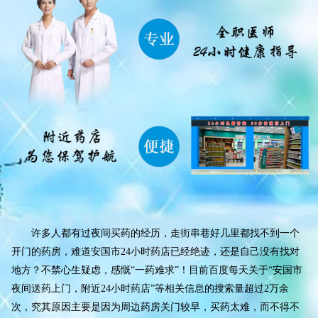
许多人都有过夜间买药的经历，走街串巷好几里都找不到一个
开门的药房，难道安国市24小时药店已经绝迹，还是自己没有找对
地方？不禁心生疑虑，感慨“一药难求”！目前百度每天关于“安国市
夜间送药上门，附近24小时药店”等相关信息的搜索量超过2万余
次，究其原因主要是因为周边药房关门较早，买药太难，而不得不