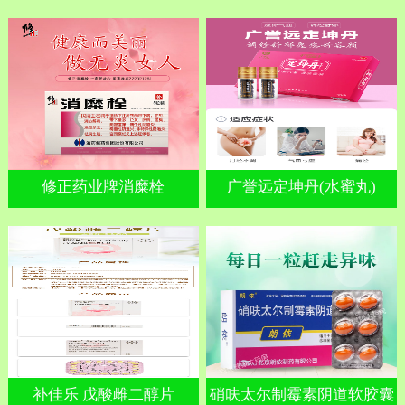
修正药业牌消糜栓
广誉远定坤丹(水蜜丸)
补佳乐 戊酸雌二醇片
硝呋太尔制霉素阴道软胶囊