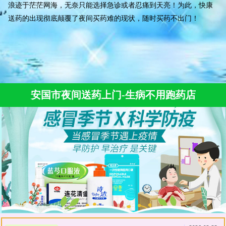
浪迹于茫茫网海，无奈只能选择急诊或者忍痛到天亮！为此，快康
送药的出现彻底颠覆了夜间买药难的现状，随时买药不出门！
安国市夜间送药上门-生病不用跑药店