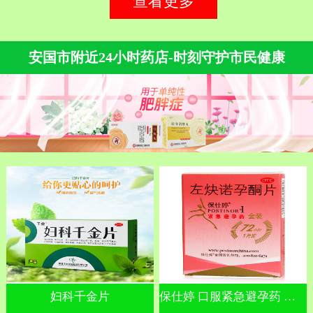
查看更多
安国市附近24小时药店-时刻守护市民健康
妇科千金片
保仕婷 口服紧急避孕药 左炔诺孕酮片