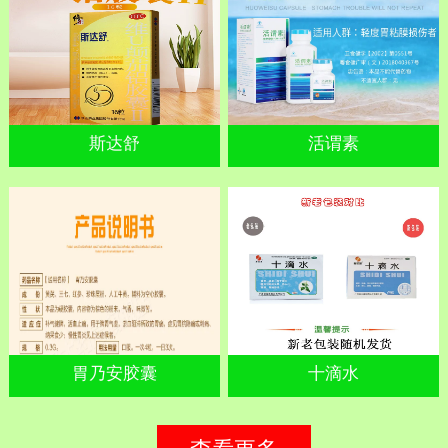
斯达舒
活谓素
胃乃安胶囊
十滴水