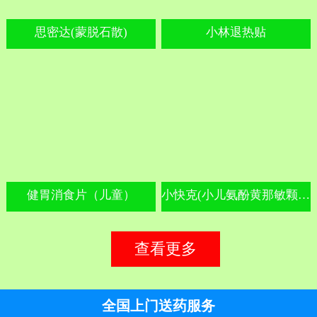
思密达(蒙脱石散)
小林退热贴
健胃消食片（儿童）
小快克(小儿氨酚黄那敏颗粒)
查看更多
全国上门送药服务