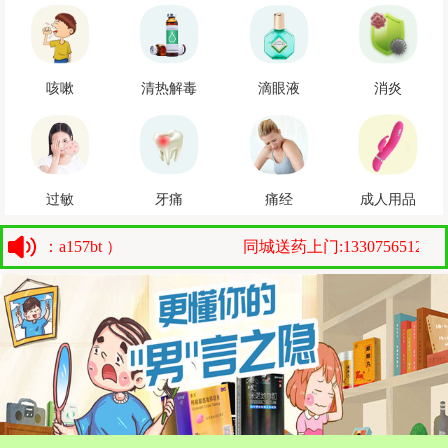
咳嗽
清热解毒
滴眼液
消炎
过敏
牙痛
痛经
成人用品
信：a157bt ）
同城送药上门:13307565127（微信