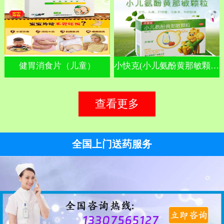
健胃消食片（儿童）
小快克(小儿氨酚黄那敏颗粒)
查看更多
全国上门送药服务