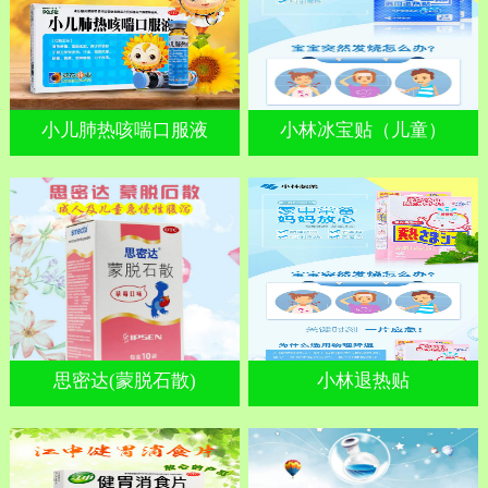
小儿肺热咳喘口服液
小林冰宝贴（儿童）
思密达(蒙脱石散)
小林退热贴