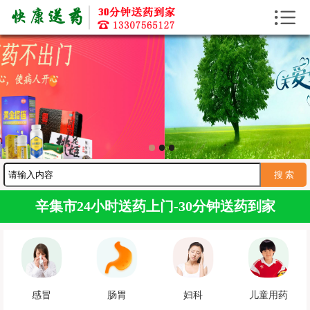


首页
送药上门
送药资讯
寻医问药
护工服务
送药服务
辛集市24小时送药上门-30分钟送药到家
感冒
肠胃
妇科
儿童用药