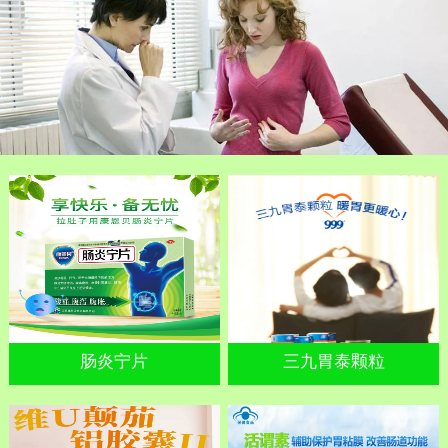
肠炎宁片
三九胃泰颗粒