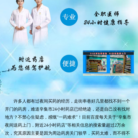
许多人都有过夜间买药的经历，走街串巷好几里都找不到一个
开门的药房，难道辛集市24小时药店已经绝迹，还是自己没有找对
地方？不禁心生疑虑，感慨“一药难求”！目前百度每天关于“辛集市
夜间送药上门，附近24小时药店”等相关信息的搜索量超过2万余
次，究其原因主要是因为周边药房关门较早，买药太难，而不得不