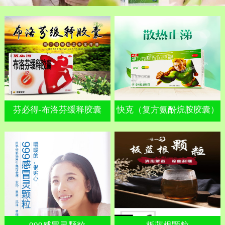
芬必得-布洛芬缓释胶囊
快克（复方氨酚烷胺胶囊）