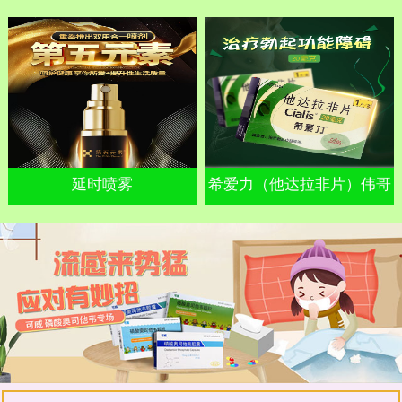
延时喷雾
希爱力（他达拉非片）伟哥