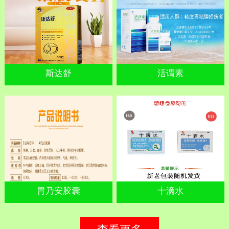
斯达舒
活谓素
胃乃安胶囊
十滴水