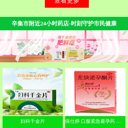
查看更多
辛集市附近24小时药店-时刻守护市民健康
妇科千金片
保仕婷 口服紧急避孕药 左炔诺孕酮片