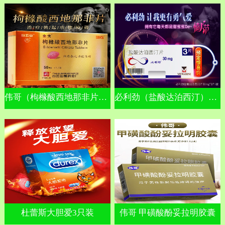
伟哥（枸橼酸西地那非片）金戈
必利劲（盐酸达泊西汀）早泄
杜蕾斯大胆爱3只装
伟哥 甲磺酸酚妥拉明胶囊