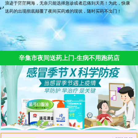
浪迹于茫茫网海，无奈只能选择急诊或者忍痛到天亮！为此，快康
送药的出现彻底颠覆了夜间买药难的现状，随时买药不出门！
辛集市夜间送药上门-生病不用跑药店