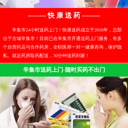
-------- 快 康 送 药 --------
辛集市24小时送药上门！快康送药成立于2016年，总部
位于古城辛集市！目前已在辛集市开通送药上门服务，有多
个自营药店与合作药房，全职医师一对一健康咨询，保护隐
私。就近药房取药配送，30分钟送药到家！
辛集市送药上门-随时买药不出门