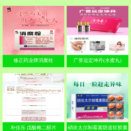
修正药业牌消糜栓
广誉远定坤丹(水蜜丸)
补佳乐 戊酸雌二醇片
硝呋太尔制霉素阴道软胶囊