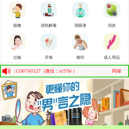
咳嗽
清热解毒
滴眼液
消炎
过敏
牙痛
痛经
成人用品
3307565127（微信：a157bt ）
同城送药上门:13