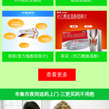
999感冒灵颗粒
板蓝根颗粒
感康(复方氨酚烷胺片)
泰诺（对乙酰氨基酚）
查看更多
辛集市夜间送药上门-三更买药不用愁